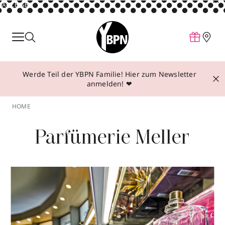
ANZEIGE
Parfum
Make-up
Werde Teil der YBPN Familie! Hier zum Newsletter
Pflege
anmelden! ❤
Behandlungen
HOME
Inspiration
Parfümerie Meller
Über YBPN
Aktionen
Storefinder