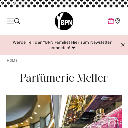
ANZEIGE
Parfum
Make-up
Werde Teil der YBPN Familie! Hier zum Newsletter
Pflege
anmelden! ❤
Behandlungen
HOME
Inspiration
Parfümerie Meller
Über YBPN
Aktionen
Storefinder