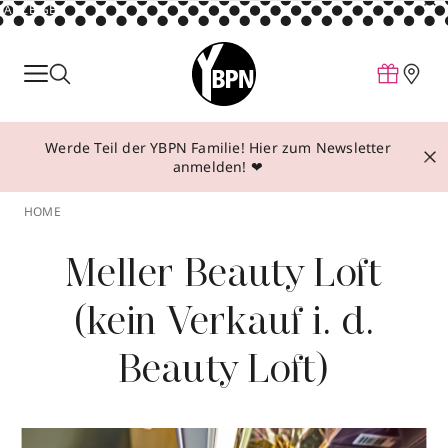
ANZEIGE
Parfum
Make-up
Werde Teil der YBPN Familie! Hier zum Newsletter
Pflege
anmelden! ❤
Behandlungen
HOME
Inspiration
Meller Beauty Loft
Über YBPN
(kein Verkauf i. d.
Aktionen
Beauty Loft)
Storefinder