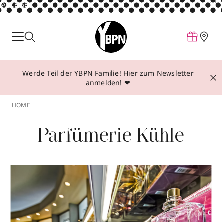
ANZEIGE
Parfum
Make-up
Werde Teil der YBPN Familie! Hier zum Newsletter
Pflege
anmelden! ❤
Behandlungen
HOME
Inspiration
Parfümerie Kühle
Über YBPN
Aktionen
Storefinder