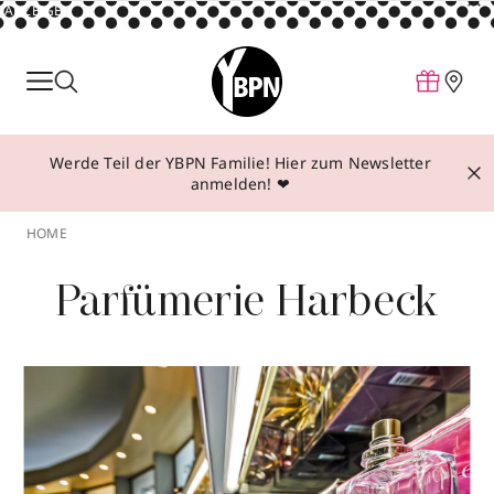
ANZEIGE
Parfum
Make-up
Werde Teil der YBPN Familie! Hier zum Newsletter
Pflege
anmelden! ❤
Behandlungen
HOME
Inspiration
Parfümerie Harbeck
Über YBPN
Aktionen
Storefinder