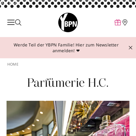
ANZEIGE
Parfum
Make-up
Werde Teil der YBPN Familie! Hier zum Newsletter
Pflege
anmelden! ❤
Behandlungen
HOME
Inspiration
Parfümerie H.C.
Über YBPN
Aktionen
Storefinder