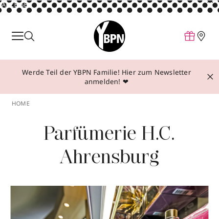
ANZEIGE
Parfum
Make-up
Werde Teil der YBPN Familie! Hier zum Newsletter
Pflege
anmelden! ❤
Behandlungen
HOME
Inspiration
Parfümerie H.C.
Über YBPN
Ahrensburg
Aktionen
Storefinder