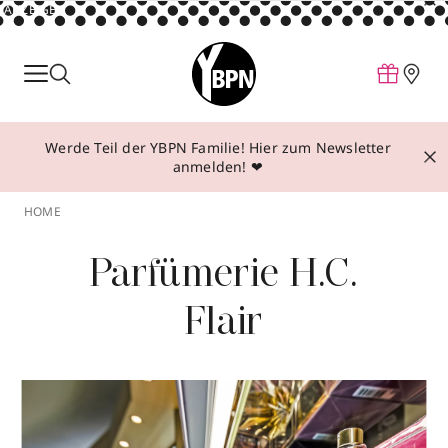
ANZEIGE
Parfum
Make-up
Werde Teil der YBPN Familie! Hier zum Newsletter
Pflege
anmelden! ❤
Behandlungen
HOME
Inspiration
Parfümerie H.C.
Über YBPN
Flair
Aktionen
Storefinder