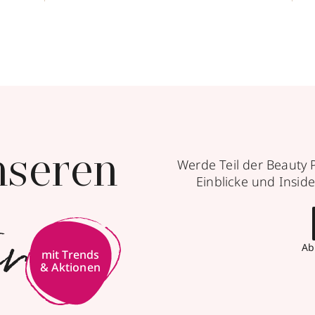
nseren
Werde Teil der Beauty 
Einblicke und Inside
er
Ab