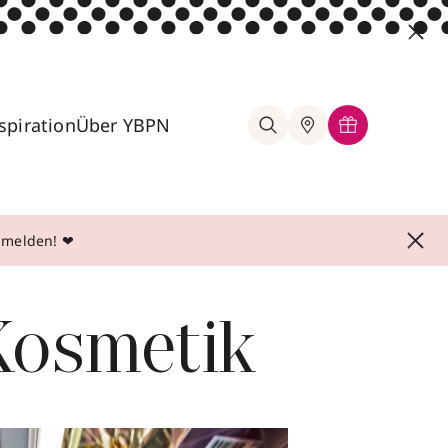
spiration
Über YBPN
anmelden! ❤
osmetik