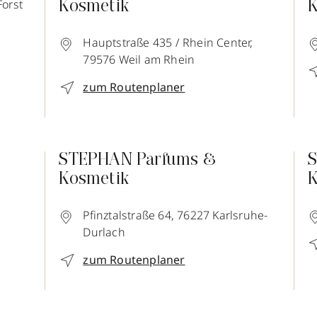
Forst
Kosmetik
K
Hauptstraße 435 / Rhein Center,
79576
Weil am Rhein
zum Routenplaner
STEPHAN Parfums &
S
Kosmetik
K
Pfinztalstraße 64,
76227
Karlsruhe-
Durlach
zum Routenplaner