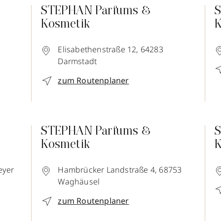
STEPHAN Parfums &
S
Kosmetik
K
Elisabethenstraße 12,
64283
Darmstadt
zum Routenplaner
STEPHAN Parfums &
S
Kosmetik
K
eyer
Hambrücker Landstraße 4,
68753
Waghäusel
zum Routenplaner