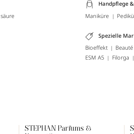
Handpflege &
nsäure
Maniküre
Pedik
Spezielle Ma
Bioeffekt
Beauté
ESM A5
Filorga
STEPHAN Parfums &
S