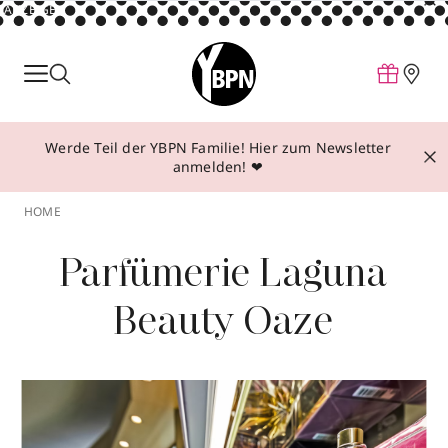
ANZEIGE
Parfum
Make-up
Werde Teil der YBPN Familie! Hier zum Newsletter
Pflege
anmelden! ❤
Behandlungen
HOME
Inspiration
Parfümerie Laguna
Über YBPN
Beauty Oaze
Aktionen
Storefinder