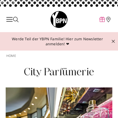
ANZEIGE
Parfum
Make-up
Werde Teil der YBPN Familie! Hier zum Newsletter
Pflege
anmelden! ❤
Behandlungen
HOME
Inspiration
City Parfümerie
Über YBPN
Aktionen
Storefinder