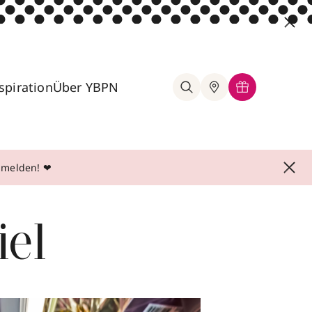
spiration
Über YBPN
anmelden! ❤
iel