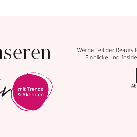
nseren
Werde Teil der Beauty 
Einblicke und Inside
er
Ab
mit Trends
& Aktionen