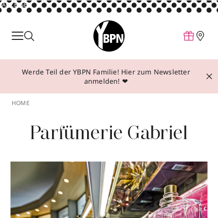
ANZEIGE
Parfum
Make-up
Werde Teil der YBPN Familie! Hier zum Newsletter
Pflege
anmelden! ❤
Behandlungen
HOME
Inspiration
Parfümerie Gabriel
Über YBPN
Aktionen
Storefinder