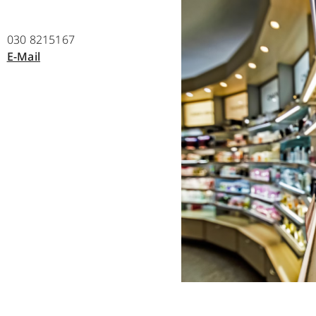
030 8215167
E-Mail