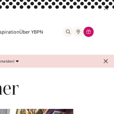
spiration
Über YBPN
anmelden! ❤
mer