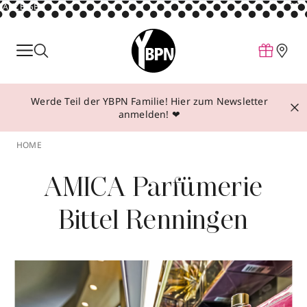
ANZEIGE
Parfum
Make-up
Werde Teil der YBPN Familie! Hier zum Newsletter
Pflege
anmelden! ❤
Behandlungen
HOME
Inspiration
AMICA Parfümerie
Über YBPN
Bittel Renningen
Aktionen
Storefinder