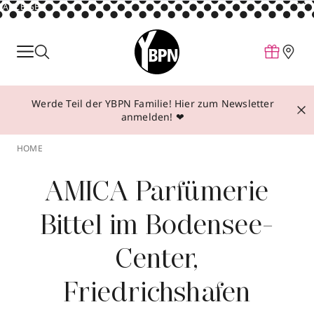
ANZEIGE
Parfum
Make-up
Werde Teil der YBPN Familie! Hier zum Newsletter
Pflege
anmelden! ❤
Behandlungen
HOME
Inspiration
AMICA Parfümerie
Über YBPN
Bittel im Bodensee-
Aktionen
Center,
Storefinder
Friedrichshafen