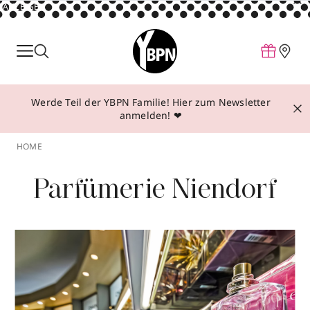
ANZEIGE
Parfum
Make-up
Werde Teil der YBPN Familie! Hier zum Newsletter
Pflege
anmelden! ❤
Behandlungen
HOME
Inspiration
Parfümerie Niendorf
Über YBPN
Aktionen
Storefinder