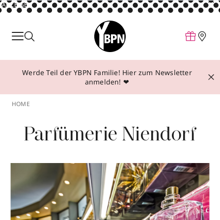
ANZEIGE
Parfum
Make-up
Werde Teil der YBPN Familie! Hier zum Newsletter
Pflege
anmelden! ❤
Behandlungen
HOME
Inspiration
Parfümerie Niendorf
Über YBPN
Aktionen
Storefinder