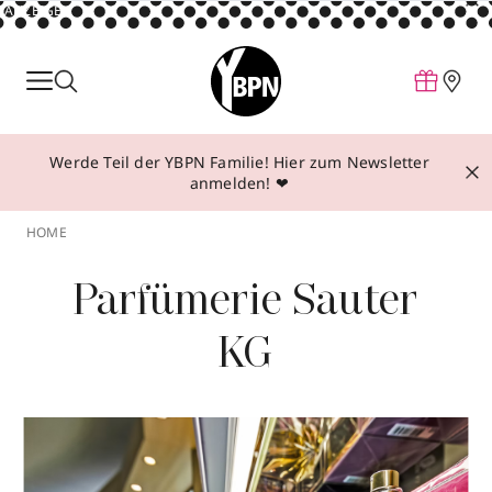
ANZEIGE
Parfum
Make-up
Werde Teil der YBPN Familie! Hier zum Newsletter
Pflege
anmelden! ❤
Behandlungen
HOME
Inspiration
Parfümerie Sauter
Über YBPN
KG
Aktionen
Storefinder