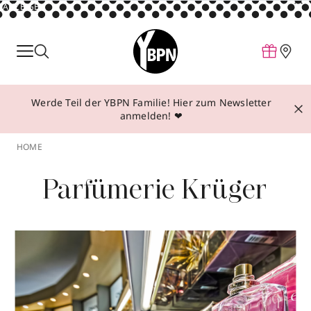
ANZEIGE
Parfum
Make-up
Werde Teil der YBPN Familie! Hier zum Newsletter
Pflege
anmelden! ❤
Behandlungen
HOME
Inspiration
Parfümerie Krüger
Über YBPN
Aktionen
Storefinder