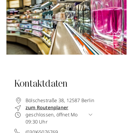
Kontaktdaten
Bölschestraße 38
,
12587
Berlin
zum Routenplaner
geschlossen, öffnet Mo
09:30 Uhr
(030)65076769