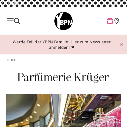
ANZEIGE
Parfum
Make-up
Werde Teil der YBPN Familie! Hier zum Newsletter
Pflege
anmelden! ❤
Behandlungen
HOME
Inspiration
Parfümerie Krüger
Über YBPN
Aktionen
Storefinder