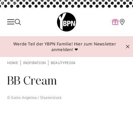
ANZEIGE
Parfum
Make-up
Werde Teil der YBPN Familie! Hier zum Newsletter
Pflege
anmelden! ❤
Behandlungen
HOME
INSPIRATION
BEAUTYPEDIA
Inspiration
BB Cream
Über YBPN
© Geinz Angelina / Shutterstock
Aktionen
Storefinder