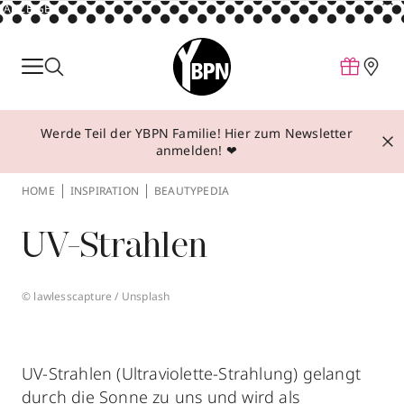
ANZEIGE
Parfum
Make-up
Werde Teil der YBPN Familie! Hier zum Newsletter
Pflege
anmelden! ❤
Behandlungen
HOME
INSPIRATION
BEAUTYPEDIA
Inspiration
UV-Strahlen
Über YBPN
© lawlesscapture / Unsplash
Aktionen
Storefinder
UV-Strahlen (Ultraviolette-Strahlung) gelangt
durch die Sonne zu uns und wird als