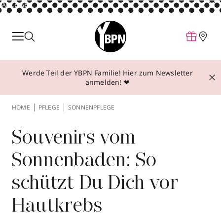
ANZEIGE
Parfum
Make-up
Werde Teil der YBPN Familie! Hier zum Newsletter
Pflege
anmelden! ❤
Behandlungen
HOME
PFLEGE
SONNENPFLEGE
Inspiration
Über YBPN
Souvenirs vom
Sonnenbaden: So
Aktionen
schützt Du Dich vor
Storefinder
Hautkrebs