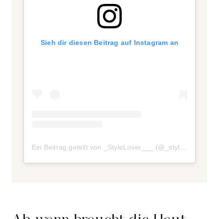
Sieh dir diesen Beitrag auf Instagram an
Ein Beitrag geteilt von _StyleLover___ (@_stylelover___)