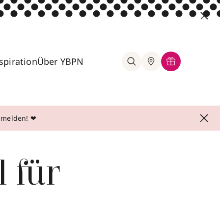
spiration
Über YBPN
anmelden! ❤
l für