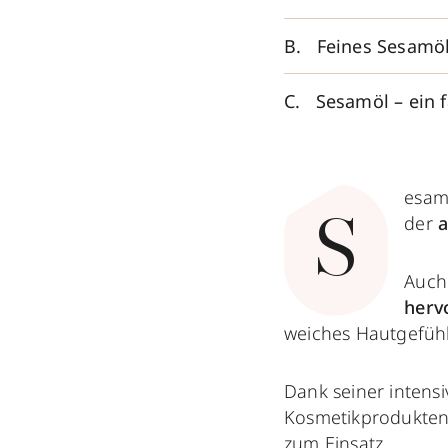
Feines Sesamöl
Sesamöl – ein 
esamö
der
a
S
Auch 
herv
weiches Hautgefühl
Dank seiner
intens
Kosmetikprodukte
zum Einsatz.