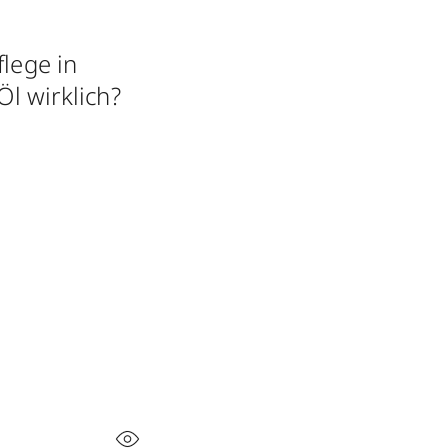
flege in
l wirklich?