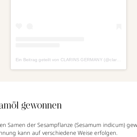
Ein Beitrag geteilt von CLARINS GERMANY (@clarinsgermany)
samöl gewonnen
den Samen der Sesampflanze (Sesamum indicum) ge
nnung kann auf verschiedene Weise erfolgen.