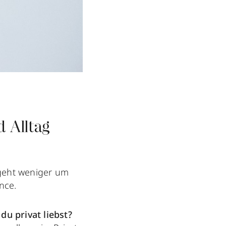
d Alltag
 geht weniger um
nce.
u privat liebst?