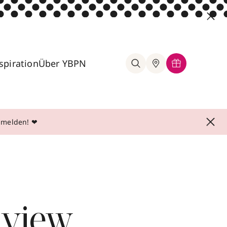
spiration
Über YBPN
anmelden! ❤
rview