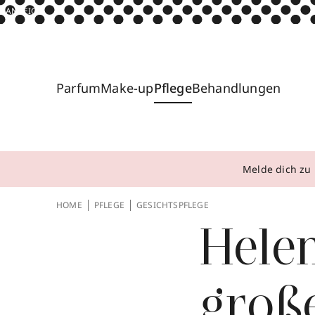
ANZEIGE
Parfum
Make-up
Pflege
Behandlungen
Melde dich zu 
HOME
PFLEGE
GESICHTSPFLEGE
Helen
groß