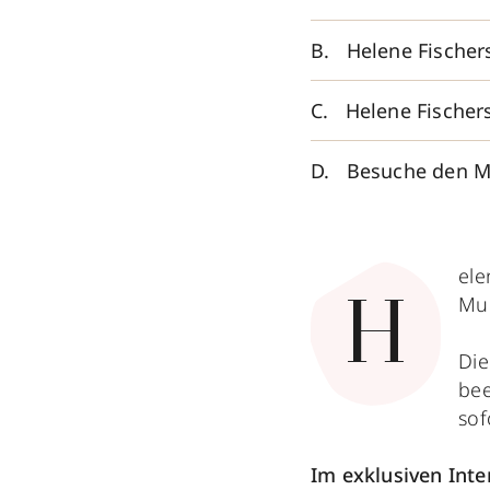
Helene Fischer
Helene Fischer
Besuche den M
ele
Mug
H
Die
bee
sof
Im exklusiven Inte