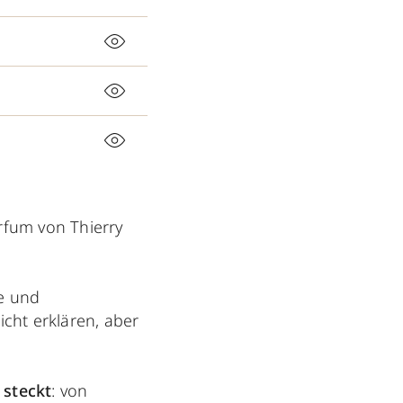
rfum von Thierry
te und
cht erklären, aber
 steckt
: von