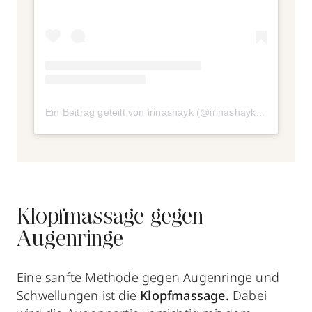
Ein Beitrag geteilt von irinashayk (@irinashayk)
am
Dez 6,
Klopfmassage gegen
Augenringe
Eine sanfte Methode gegen Augenringe und
Schwellungen ist die
Klopfmassage.
Dabei