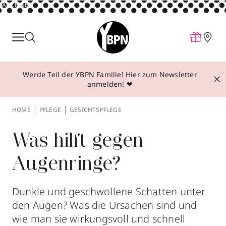
ANZEIGE
Parfum
Make-up
Werde Teil der YBPN Familie! Hier zum Newsletter
Pflege
anmelden! ❤
Behandlungen
HOME
PFLEGE
GESICHTSPFLEGE
Inspiration
Über YBPN
Was hilft gegen
Augenringe?
Aktionen
Storefinder
Dunkle und geschwollene Schatten unter
den Augen? Was die Ursachen sind und
wie man sie wirkungsvoll und schnell