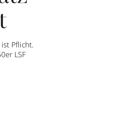
t
st Pflicht.
50er LSF