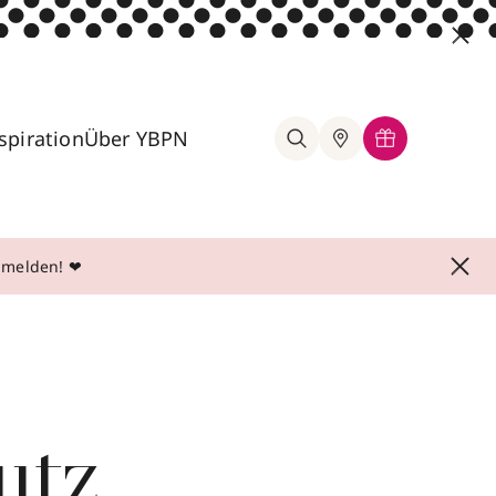
spiration
Über YBPN
anmelden! ❤
utz