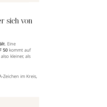
r sich von
ält
. Eine
F 50
kommt auf
lso kleiner, als
A-Zeichen im Kreis,