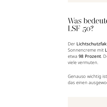
Was bedeute
LSF 50?
Der
Lichtschutzfa
Sonnencreme mit
L
etwa
98 Prozent
. 
viele vermuten.
Genauso wichtig is
das einen ausgewog