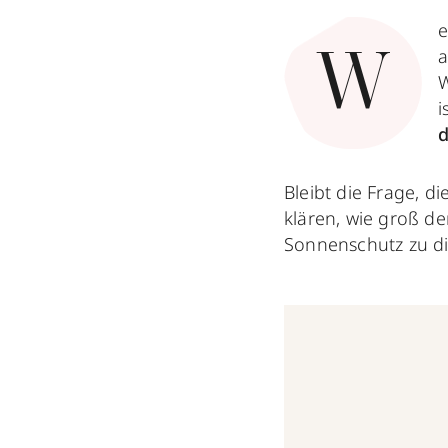
e
a
W
W
i
d
Bleibt die Frage, d
klären, wie groß de
Sonnenschutz zu di