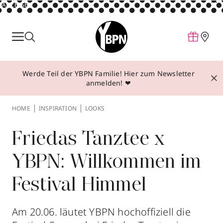
ANZEIGE
Parfum
Make-up
Werde Teil der YBPN Familie! Hier zum Newsletter
Pflege
anmelden! ❤
Behandlungen
HOME
INSPIRATION
LOOKS
Inspiration
Über YBPN
Friedas Tanztee x
YBPN: Willkommen im
Aktionen
Festival Himmel
Storefinder
Am 20.06. läutet YBPN hochoffiziell die