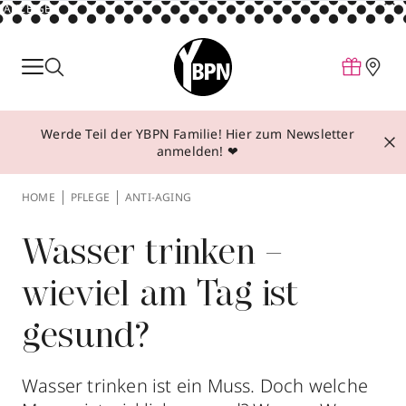
ANZEIGE
Parfum
Make-up
Werde Teil der YBPN Familie! Hier zum Newsletter
Pflege
anmelden! ❤
Behandlungen
HOME
PFLEGE
ANTI-AGING
Inspiration
Über YBPN
Wasser trinken –
wieviel am Tag ist
Aktionen
gesund?
Storefinder
Wasser trinken ist ein Muss. Doch welche