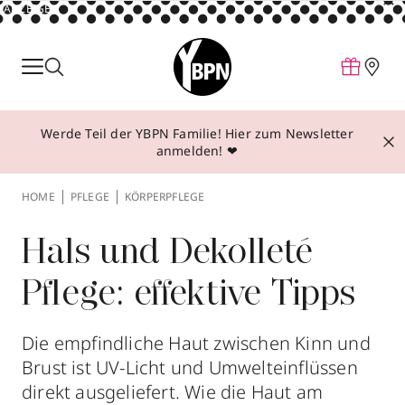
ANZEIGE
Parfum
Make-up
Werde Teil der YBPN Familie! Hier zum Newsletter
Pflege
anmelden! ❤
Behandlungen
HOME
PFLEGE
KÖRPERPFLEGE
Inspiration
Über YBPN
Hals und Dekolleté
Pflege: effektive Tipps
Aktionen
Storefinder
Die empfindliche Haut zwischen Kinn und
Brust ist UV-Licht und Umwelteinflüssen
direkt ausgeliefert. Wie die Haut am