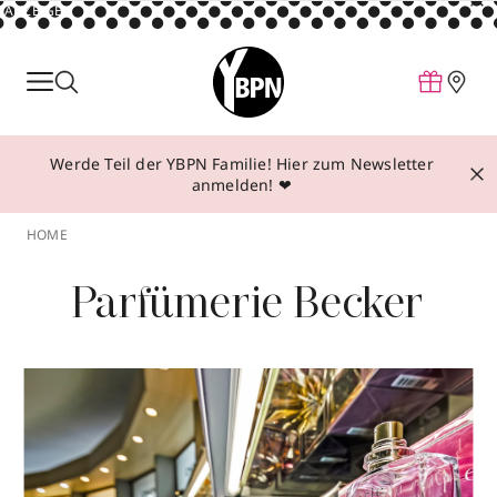
ANZEIGE
Parfum
Make-up
Werde Teil der YBPN Familie! Hier zum Newsletter
Pflege
anmelden! ❤
Behandlungen
HOME
Inspiration
Parfümerie Becker
Über YBPN
Aktionen
Storefinder