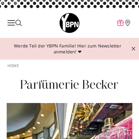
ANZEIGE
Parfum
Make-up
Werde Teil der YBPN Familie! Hier zum Newsletter
Pflege
anmelden! ❤
Behandlungen
HOME
Inspiration
Parfümerie Becker
Über YBPN
Aktionen
Storefinder