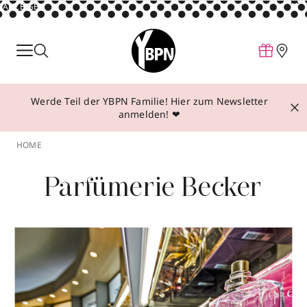
ANZEIGE
Parfum
Make-up
Werde Teil der YBPN Familie! Hier zum Newsletter
Pflege
anmelden! ❤
Behandlungen
HOME
Inspiration
Parfümerie Becker
Über YBPN
Aktionen
Storefinder