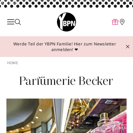
ANZEIGE
Parfum
Make-up
Werde Teil der YBPN Familie! Hier zum Newsletter
Pflege
anmelden! ❤
Behandlungen
HOME
Inspiration
Parfümerie Becker
Über YBPN
Aktionen
Storefinder