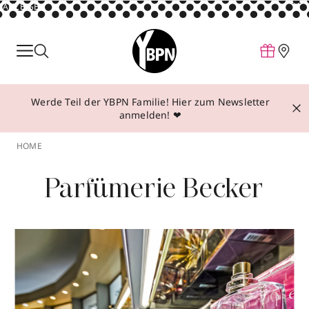
ANZEIGE
Parfum
Make-up
Werde Teil der YBPN Familie! Hier zum Newsletter
Pflege
anmelden! ❤
Behandlungen
HOME
Inspiration
Parfümerie Becker
Über YBPN
Aktionen
Storefinder