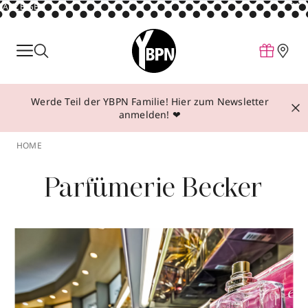
ANZEIGE
Parfum
Make-up
Werde Teil der YBPN Familie! Hier zum Newsletter
Pflege
anmelden! ❤
Behandlungen
HOME
Inspiration
Parfümerie Becker
Über YBPN
Aktionen
Storefinder