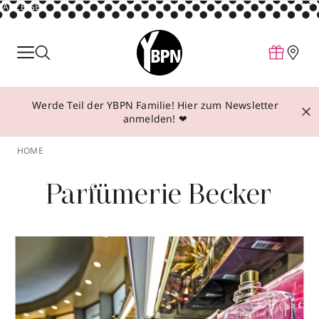
ANZEIGE
Parfum
Make-up
Werde Teil der YBPN Familie! Hier zum Newsletter
Pflege
anmelden! ❤
Behandlungen
HOME
Inspiration
Parfümerie Becker
Über YBPN
Aktionen
Storefinder