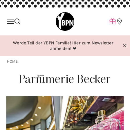
ANZEIGE
Parfum
Make-up
Werde Teil der YBPN Familie! Hier zum Newsletter
Pflege
anmelden! ❤
Behandlungen
HOME
Inspiration
Parfümerie Becker
Über YBPN
Aktionen
Storefinder