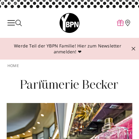
ANZEIGE
Parfum
Make-up
Werde Teil der YBPN Familie! Hier zum Newsletter
Pflege
anmelden! ❤
Behandlungen
HOME
Inspiration
Parfümerie Becker
Über YBPN
Aktionen
Storefinder