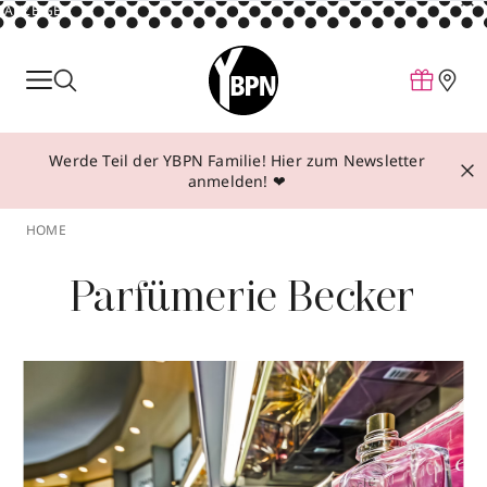
ANZEIGE
Parfum
Make-up
Werde Teil der YBPN Familie! Hier zum Newsletter
Pflege
anmelden! ❤
Behandlungen
HOME
Inspiration
Parfümerie Becker
Über YBPN
Aktionen
Storefinder