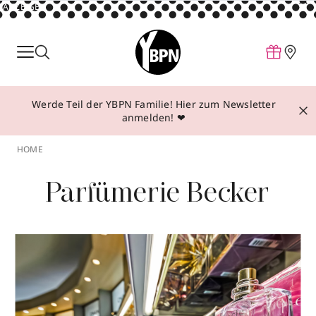
ANZEIGE
Parfum
Make-up
Werde Teil der YBPN Familie! Hier zum Newsletter
Pflege
anmelden! ❤
Behandlungen
HOME
Inspiration
Parfümerie Becker
Über YBPN
Aktionen
Storefinder