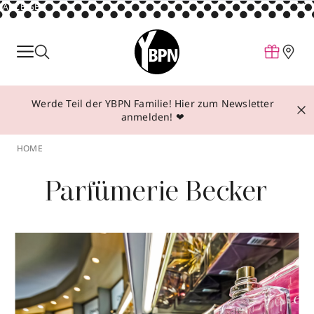
ANZEIGE
Parfum
Make-up
Werde Teil der YBPN Familie! Hier zum Newsletter
Pflege
anmelden! ❤
Behandlungen
HOME
Inspiration
Parfümerie Becker
Über YBPN
Aktionen
Storefinder