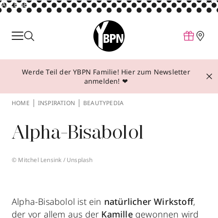
ANZEIGE
Parfum
Make-up
Werde Teil der YBPN Familie! Hier zum Newsletter
Pflege
anmelden! ❤
Behandlungen
HOME
INSPIRATION
BEAUTYPEDIA
Inspiration
Alpha-Bisabolol
Über YBPN
© Mitchel Lensink / Unsplash
Aktionen
Storefinder
Alpha-Bisabolol ist ein
natürlicher Wirkstoff
,
der vor allem aus der
Kamille
gewonnen wird