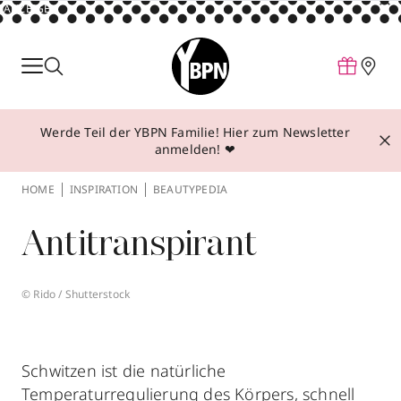
ANZEIGE
Parfum
Make-up
Werde Teil der YBPN Familie! Hier zum Newsletter
Pflege
anmelden! ❤
Behandlungen
HOME
INSPIRATION
BEAUTYPEDIA
Inspiration
Antitranspirant
Über YBPN
© Rido / Shutterstock
Aktionen
Storefinder
Schwitzen ist die natürliche
Temperaturregulierung des Körpers, schnell