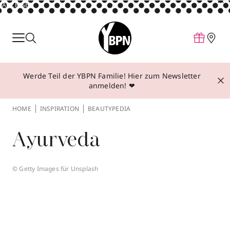
ANZEIGE
Parfum
Make-up
Werde Teil der YBPN Familie! Hier zum Newsletter
Pflege
anmelden! ❤
Behandlungen
HOME
INSPIRATION
BEAUTYPEDIA
Inspiration
Ayurveda
Über YBPN
© Getty Images für Unsplash
Aktionen
Storefinder