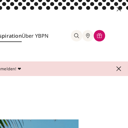
spiration
Über YBPN
anmelden! ❤