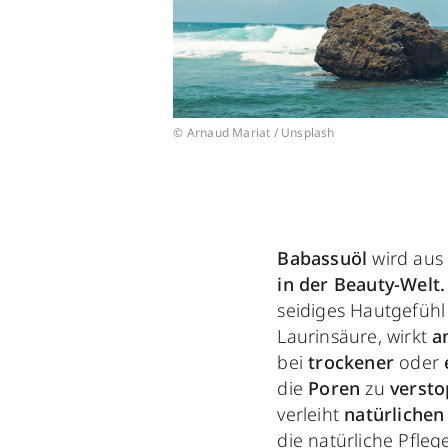
© Arnaud Mariat / Unsplash
Babassuöl
wird aus
in der Beauty-Welt.
seidiges Hautgefühl 
Laurinsäure, wirkt
a
bei
trockener
oder
die
Poren
zu
versto
verleiht
natürlichen
die natürliche Pfle