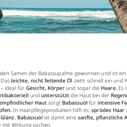
 den Samen der Babassupalme gewonnen und ist ein
Das
leichte, nicht fettende Öl
zieht schnell ein und h
– ideal für
Gesicht, Körper
und sogar die
Haare.
Es 
ntibakteriell
und
unterstützt
die Haut bei der
Regen
empfindlicher Haut
sorgt
Babassuöl
für
intensive
Fe
pfen.
In Haarpflegeprodukten hilft es,
sprödes Haar 
 Glanz.
Babassuöl
ist damit eine
sanfte, pflanzliche 
ge mit Wirkung suchen.