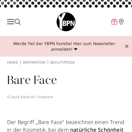
ANZEIGE
Parfum
Make-up
Werde Teil der YBPN Familie! Hier zum Newsletter
Pflege
anmelden! ❤
Behandlungen
HOME
INSPIRATION
BEAUTYPEDIA
Inspiration
Bare Face
Über YBPN
© Jayce Eduarte / Unsplash
Aktionen
Storefinder
Der Begriff „Bare Face" bezeichnet einen Trend
in der Kosmetik, bei dem
natürliche Schönheit