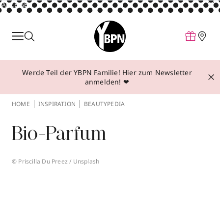
ANZEIGE
Parfum
Make-up
Werde Teil der YBPN Familie! Hier zum Newsletter
Pflege
anmelden! ❤
Behandlungen
HOME
INSPIRATION
BEAUTYPEDIA
Inspiration
Bio-Parfum
Über YBPN
© Priscilla Du Preez / Unsplash
Aktionen
Storefinder