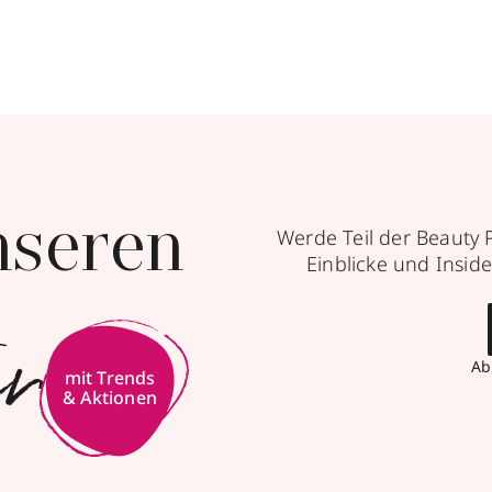
nseren
Werde Teil der Beauty 
Einblicke und Inside
er
Ab
mit Trends
& Aktionen