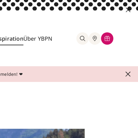
spiration
Über YBPN
anmelden! ❤